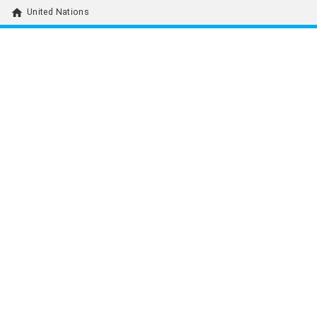
home
United Nations