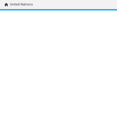
home
United Nations