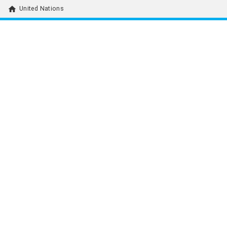
home
United Nations