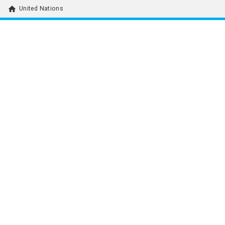
home
United Nations