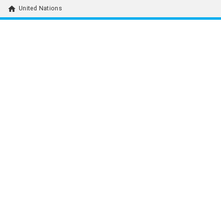
home
United Nations