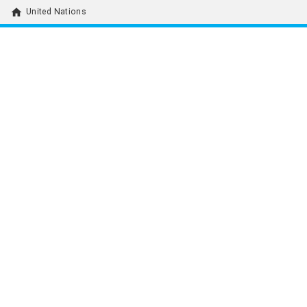
home
United Nations