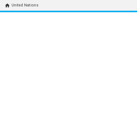
home
United Nations