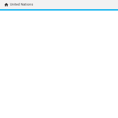
home
United Nations