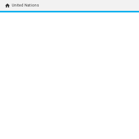
home
United Nations