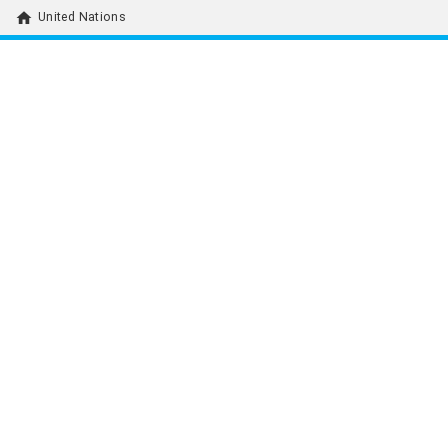
home
United Nations