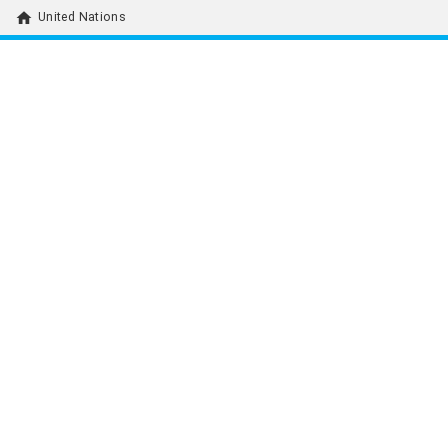
home
United Nations