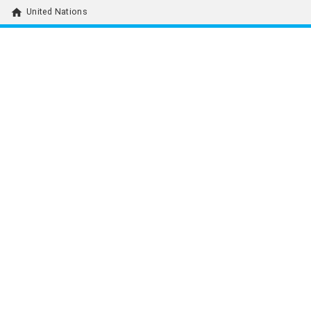
home
United Nations