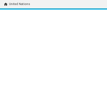
home
United Nations