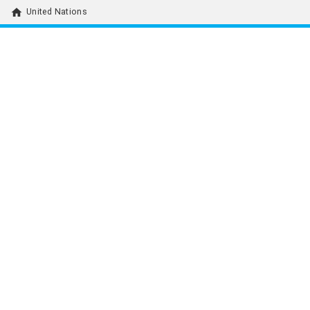
home
United Nations