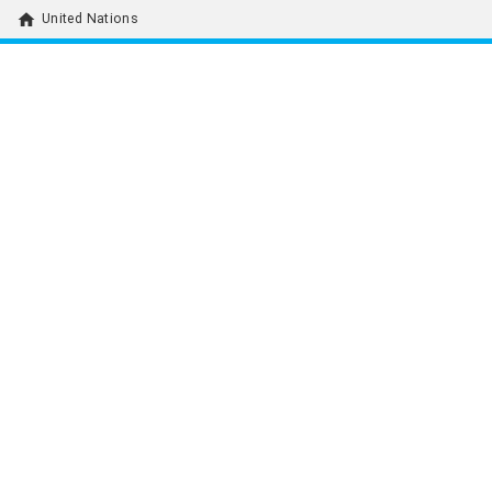
home
United Nations