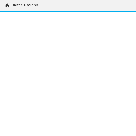
home
United Nations