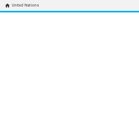
home
United Nations