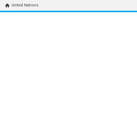
home
United Nations