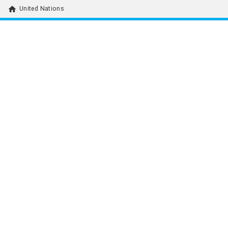
home
United Nations