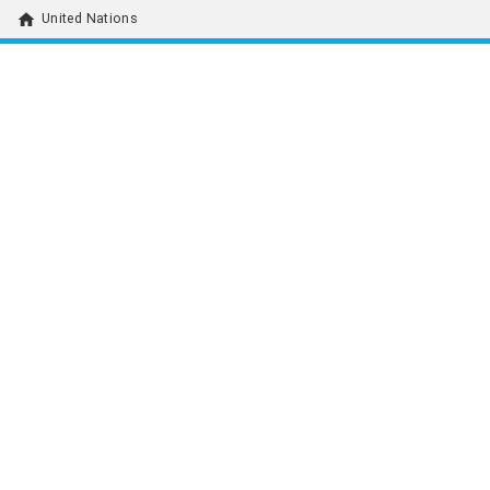
home
United Nations