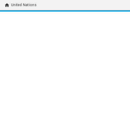
home
United Nations