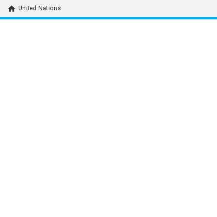
home
United Nations