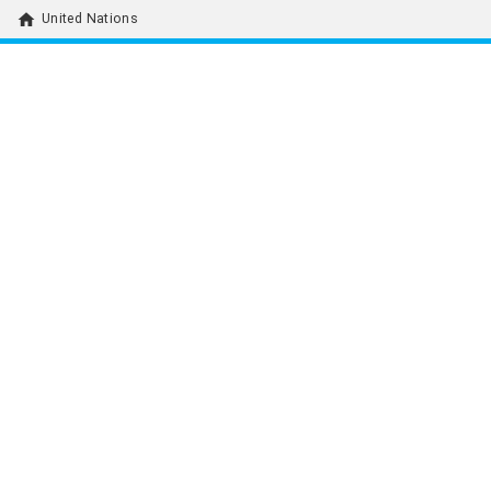
home
United Nations