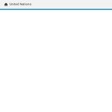
home
United Nations