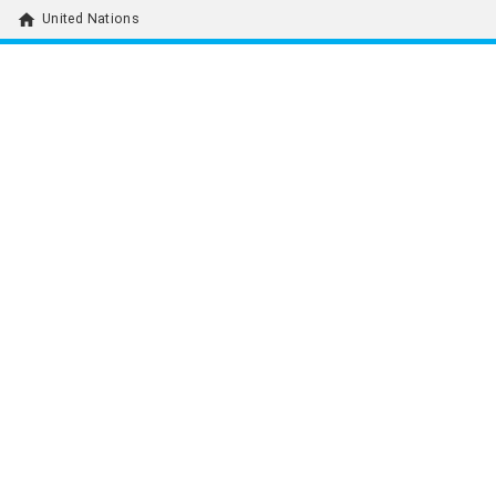
home
United Nations