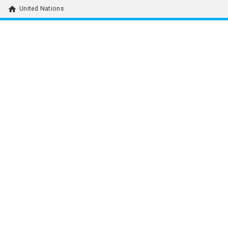
home
United Nations