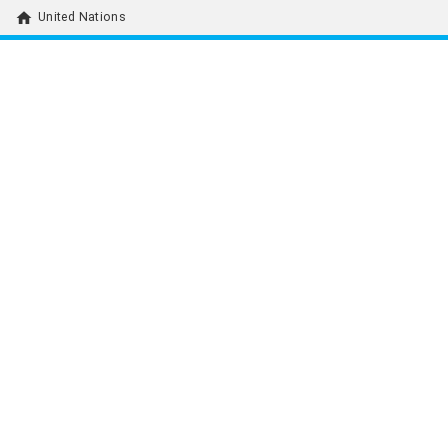
home
United Nations