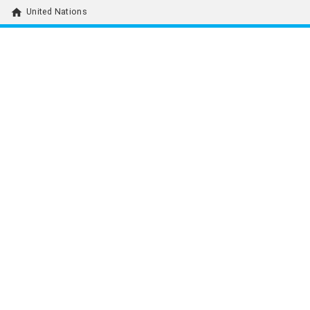
home
United Nations