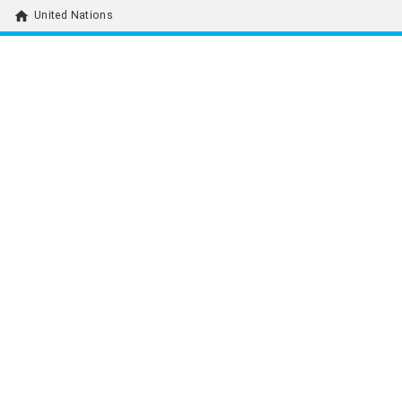
home
United Nations