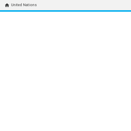
home
United Nations