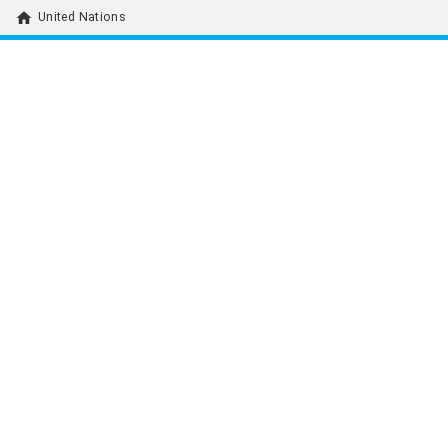
home
United Nations