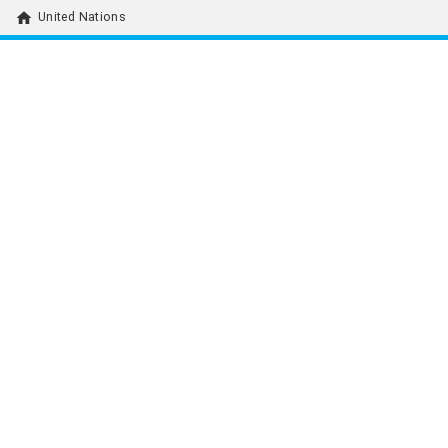
home
United Nations