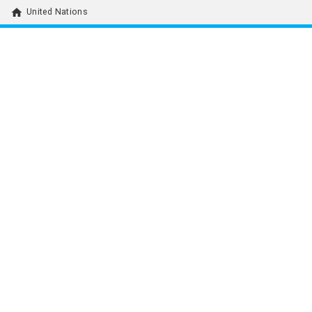
home
United Nations