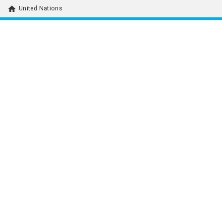
home
United Nations