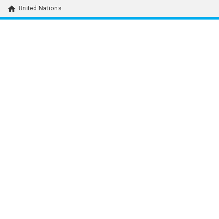
home
United Nations