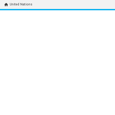
home
United Nations