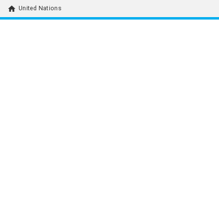
home
United Nations