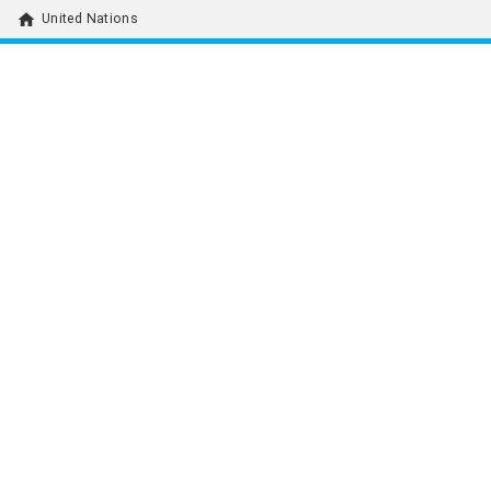
home
United Nations