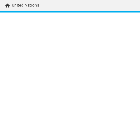
home
United Nations