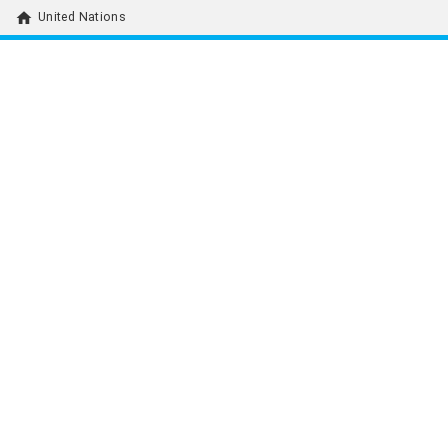
home
United Nations