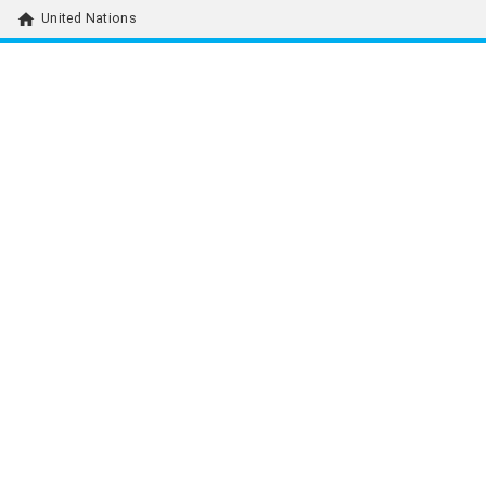
home
United Nations