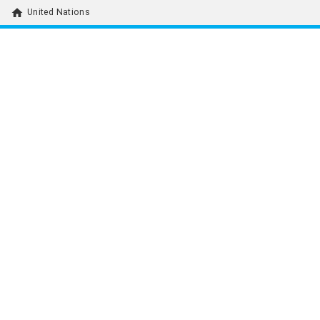
home
United Nations