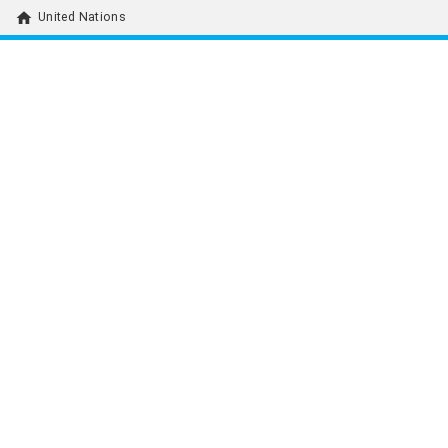
home
United Nations