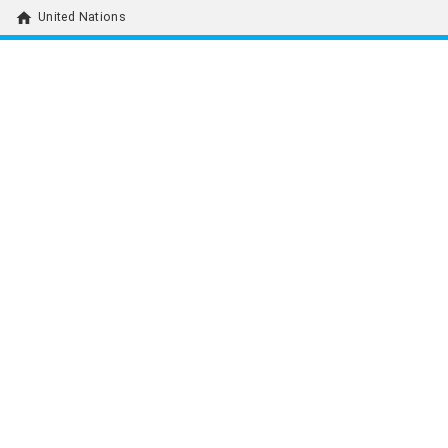
home
United Nations