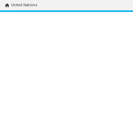
home
United Nations