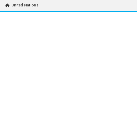
home
United Nations