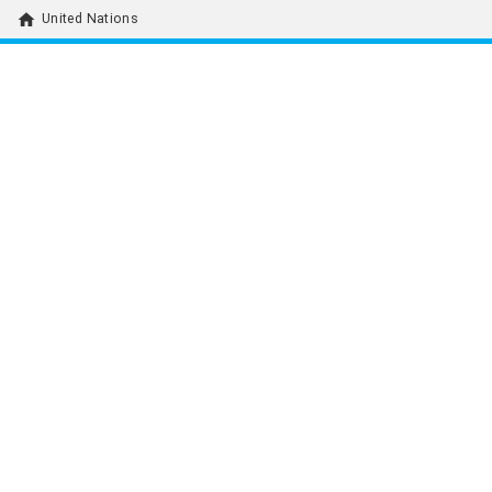
home
United Nations