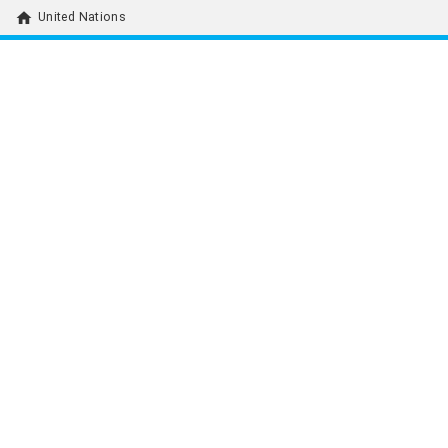
home
United Nations