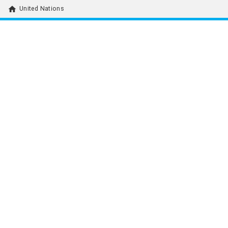
home
United Nations