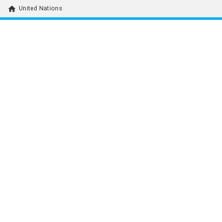
home
United Nations